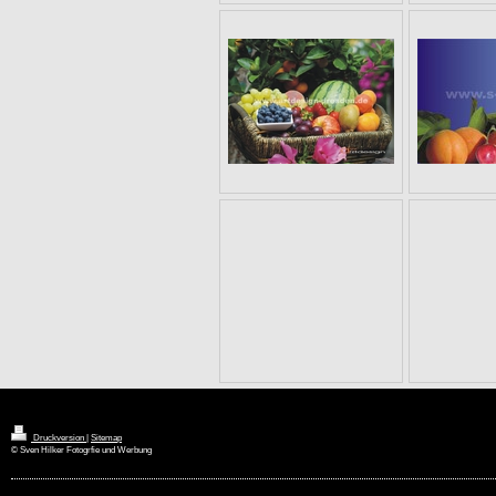
Druckversion
|
Sitemap
© Sven Hilker Fotogrfie und Werbung