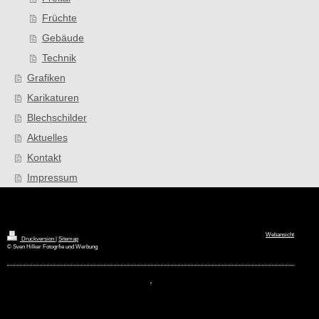
Früchte
Gebäude
Technik
Grafiken
Karikaturen
Blechschilder
Aktuelles
Kontakt
Impressum
Webansicht
Druckversion
|
Sitemap
© Sven Hilker Fotogrfie und Werbung
↑